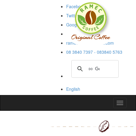
Facebook
Twitter
Google+
Blogspot
rameccoffee@gmail.com
08 3840 7397 - 083840 5763
English
Toggle
navigati