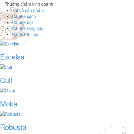
Phương châm kinh doanh
Tất cả sản phẩm
Cà phê sạch
Cà phê bột
Cà phê rang xay
Cà phê túi lọc
Excelsa
Culi
Moka
Robusta