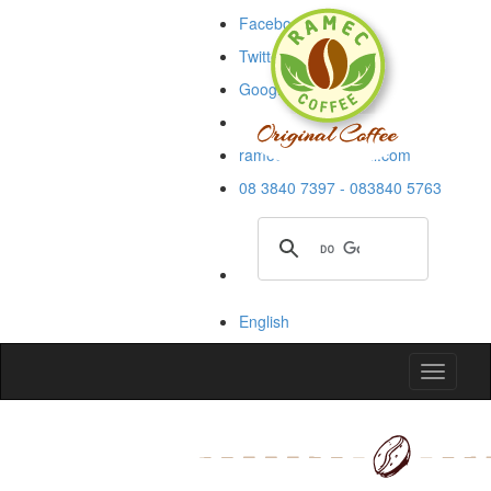
Facebook
Twitter
Google+
Blogspot
rameccoffee@gmail.com
08 3840 7397 - 083840 5763
English
Toggle
navigati