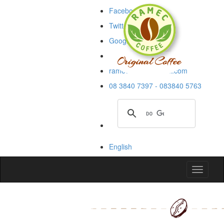
Facebook
Twitter
Google+
Blogspot
rameccoffee@gmail.com
08 3840 7397 - 083840 5763
English
Toggle
navigati